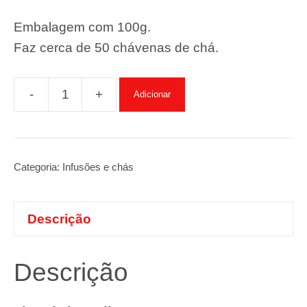
Embalagem com 100g.
Faz cerca de 50 chávenas de chá.
-
+
Adicionar
Quantidade
de
Infusão
morango
Categoria:
Infusões e chás
e
maracujá
Descrição
Descrição