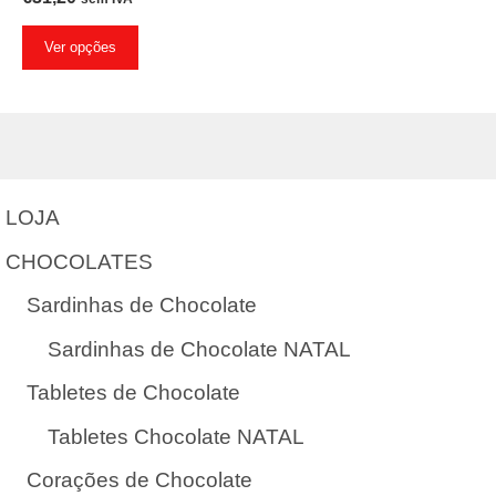
may
Ver opções
be
chosen
on
the
product
LOJA
page
CHOCOLATES
Sardinhas de Chocolate
Sardinhas de Chocolate NATAL
Tabletes de Chocolate
Tabletes Chocolate NATAL
Corações de Chocolate