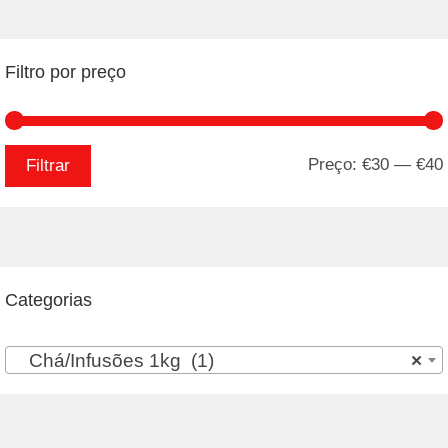
Filtro por preço
Preço:
€30
—
€40
Filtrar
Categorias
Chá/Infusões 1kg (1)
×