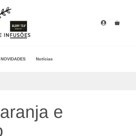
Infusão
Laranja
e
Caramelo
NOVIDADES
Notícias
aranja e
o