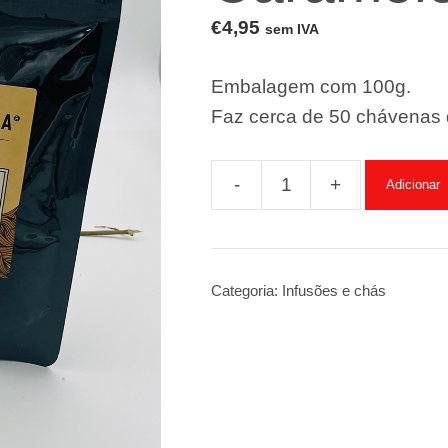
€
4,95
sem IVA
Embalagem com 100g.
Faz cerca de 50 chávenas 
-
+
Adicionar
Quantidade
de
Infusão
Laranja
Categoria:
Infusões e chás
e
Caramelo