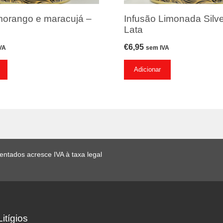
morango e maracujá –
Infusão Limonada Silve
Lata
€
6,95
VA
sem IVA
Adicionar
ados acresce IVA à taxa legal
itígios