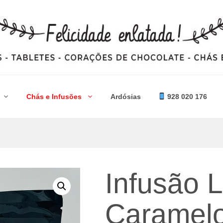
Chás e Infusões
Ardósias
928 020 176
Infusão L
Caramel