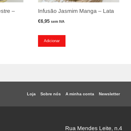
stre –
Infusão Jasmim Manga – Lata
€
6,95
sem IVA
Adicionar
Loja
Sobre nós
A minha conta
Newsletter
Rua Mendes Leite, n.4