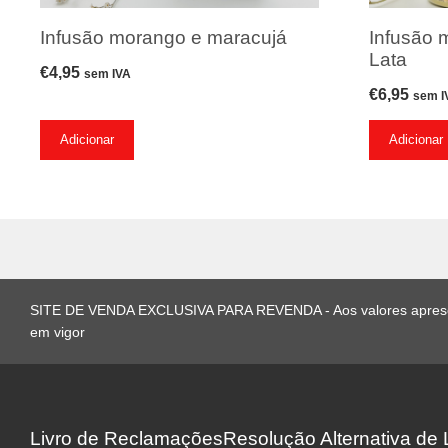
Infusão morango e maracujá
Infusão 
Lata
€
4,95
sem IVA
€
6,95
sem I
Adicionar
Adicionar
SITE DE VENDA EXCLUSIVA PARA REVENDA - Aos valores apresent
em vigor
Livro de Reclamações
Resolução Alternativa de L