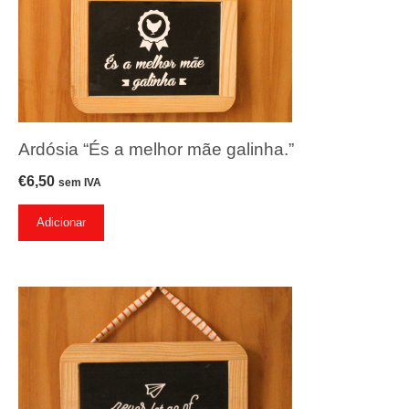
Ardósia “És a melhor mãe galinha.”
€
6,50
sem IVA
Adicionar