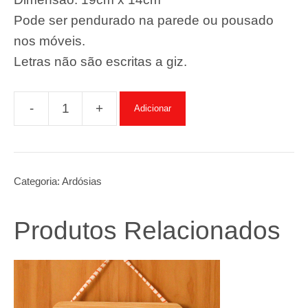
Pode ser pendurado na parede ou pousado
nos móveis.
Letras não são escritas a giz.
-
+
Adicionar
Quantidade
de
Ardósia
“Muito
Categoria:
Ardósias
obrigado
por
Produtos Relacionados
existires"